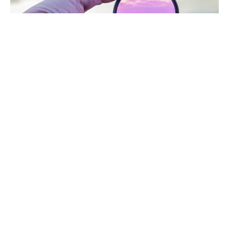
git filter-repo: Dateien sicher aus der Historie
entfernen
Ich hatte ein riesiges git-Archiv, weil sehr großen
Datenordner mit aufgenommen worden waren. Die wollte
ich deshalb ganz gerne los
14 Dez. 2025
Lesezeit 1 Minute